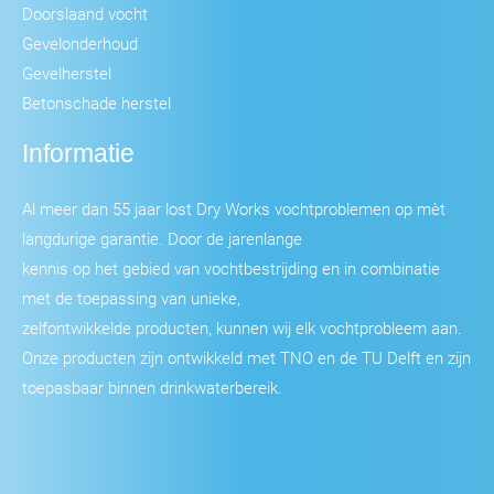
Doorslaand vocht
Gevelonderhoud
Gevelherstel
Betonschade herstel
Informatie
Al meer dan 55 jaar lost Dry Works vochtproblemen op mèt
langdurige garantie. Door de jarenlange
kennis op het gebied van vochtbestrijding en in combinatie
met de toepassing van unieke,
zelfontwikkelde producten, kunnen wij elk vochtprobleem aan.
Onze producten zijn ontwikkeld met TNO en de TU Delft en zijn
toepasbaar binnen drinkwaterbereik.