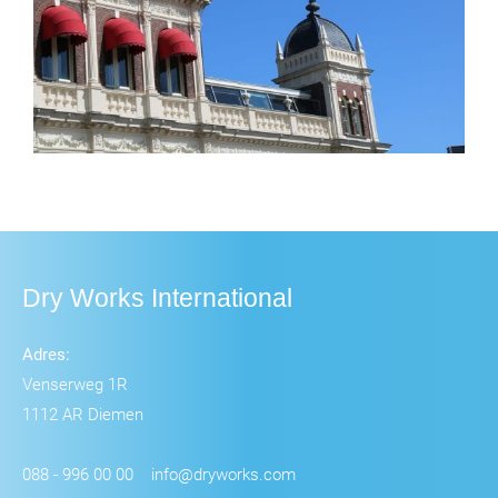
Dry Works International
Adres:
Venserweg 1R
1112 AR Diemen
088 - 996 00 00
info@dryworks.com