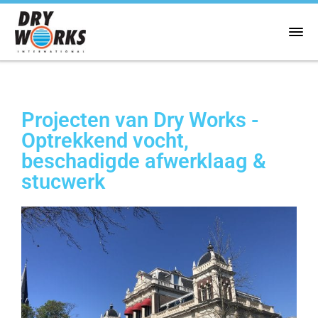
Projecten van Dry Works -
Optrekkend vocht,
beschadigde afwerklaag &
stucwerk