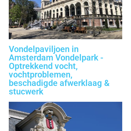
Vondelpaviljoen in
Amsterdam Vondelpark -
Optrekkend vocht,
vochtproblemen,
beschadigde afwerklaag &
stucwerk