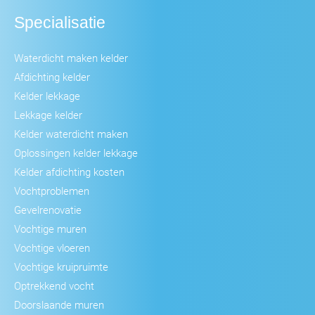
Specialisatie
Waterdicht maken kelder
Afdichting kelder
Kelder lekkage
Lekkage kelder
Kelder waterdicht maken
Oplossingen kelder lekkage
Kelder afdichting kosten
Vochtproblemen
Gevelrenovatie
Vochtige muren
Vochtige vloeren
Vochtige kruipruimte
Optrekkend vocht
Doorslaande muren