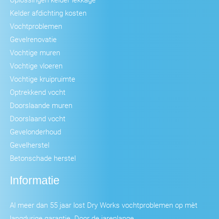
Kelder afdichting kosten
Vochtproblemen
Gevelrenovatie
Vochtige muren
Vochtige vloeren
Vochtige kruipruimte
Optrekkend vocht
Doorslaande muren
Doorslaand vocht
Gevelonderhoud
Gevelherstel
Betonschade herstel
Informatie
Al meer dan 55 jaar lost Dry Works vochtproblemen op mèt
langdurige garantie. Door de jarenlange