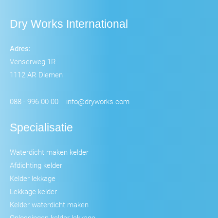
Dry Works International
Adres:
Venserweg 1R
1112 AR Diemen
088 - 996 00 00
info@dryworks.com
Specialisatie
Waterdicht maken kelder
Afdichting kelder
Kelder lekkage
Lekkage kelder
Kelder waterdicht maken
Oplossingen kelder lekkage