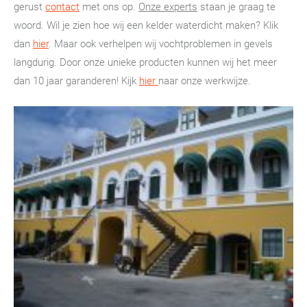
gerust
contact
met ons op.
Onze experts
staan je graag te
woord. Wil je zien hoe wij een kelder waterdicht maken? Klik
dan
hier
. Maar ook verhelpen wij vochtproblemen in gevels
langdurig. Door onze unieke producten kunnen wij het meer
dan 10 jaar garanderen! Kijk
hier
naar onze werkwijze.