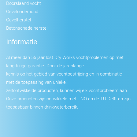
Doorslaand vocht
Gevelonderhoud
Gevelherstel
Betonschade herstel
Informatie
Al meer dan 55 jaar lost Dry Works vochtproblemen op mèt
langdurige garantie. Door de jarenlange
kennis op het gebied van vochtbestrijding en in combinatie
met de toepassing van unieke,
zelfontwikkelde producten, kunnen wij elk vochtprobleem aan.
Onze producten zijn ontwikkeld met TNO en de TU Delft en zijn
toepasbaar binnen drinkwaterbereik.