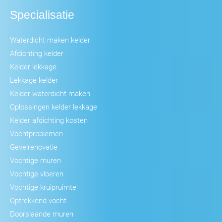
Specialisatie
Waterdicht maken kelder
Afdichting kelder
Kelder lekkage
Lekkage kelder
Kelder waterdicht maken
Oplossingen kelder lekkage
Kelder afdichting kosten
Vochtproblemen
Gevelrenovatie
Vochtige muren
Vochtige vloeren
Vochtige kruipruimte
Optrekkend vocht
Doorslaande muren