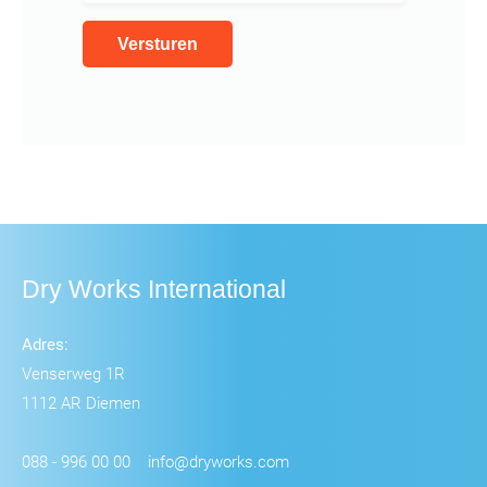
Dry Works International
Adres:
Venserweg 1R
1112 AR Diemen
088 - 996 00 00
info@dryworks.com