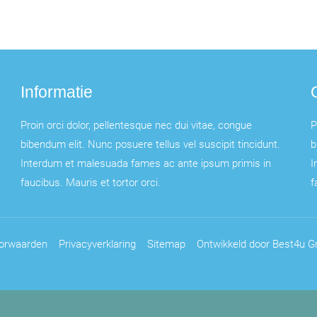
Informatie
Proin orci dolor, pellentesque nec dui vitae, congue
P
bibendum elit. Nunc posuere tellus vel suscipit tincidunt.
b
Interdum et malesuada fames ac ante ipsum primis in
I
faucibus. Mauris et tortor orci.
f
orwaarden
Privacyverklaring
Sitemap
Ontwikkeld door Best4u Gr