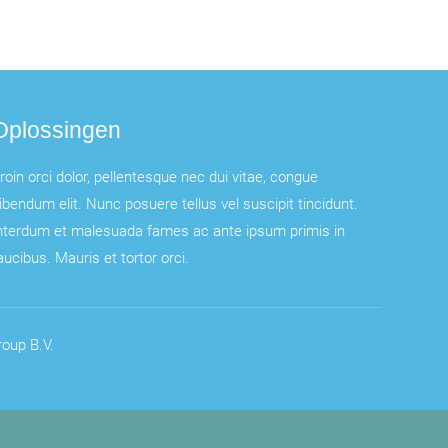
Oplossingen
roin orci dolor, pellentesque nec dui vitae, congue
ibendum elit. Nunc posuere tellus vel suscipit tincidunt.
nterdum et malesuada fames ac ante ipsum primis in
aucibus. Mauris et tortor orci.
oup B.V.