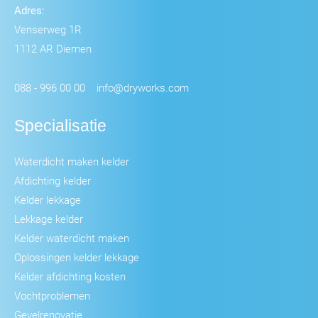
Adres:
Venserweg 1R
1112 AR Diemen
088 - 996 00 00
info@dryworks.com
Specialisatie
Waterdicht maken kelder
Afdichting kelder
Kelder lekkage
Lekkage kelder
Kelder waterdicht maken
Oplossingen kelder lekkage
Kelder afdichting kosten
Vochtproblemen
Gevelrenovatie