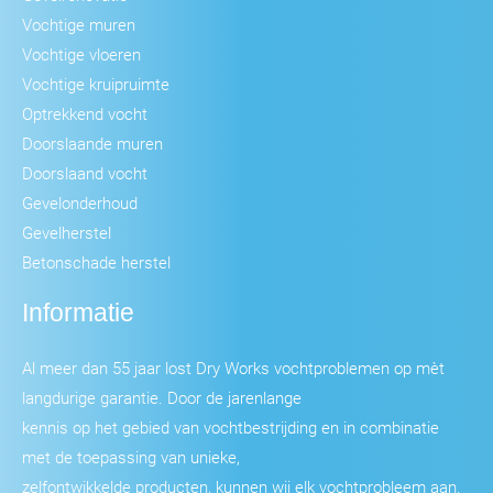
Vochtige muren
Vochtige vloeren
Vochtige kruipruimte
Optrekkend vocht
Doorslaande muren
Doorslaand vocht
Gevelonderhoud
Gevelherstel
Betonschade herstel
Informatie
Al meer dan 55 jaar lost Dry Works vochtproblemen op mèt
langdurige garantie. Door de jarenlange
kennis op het gebied van vochtbestrijding en in combinatie
met de toepassing van unieke,
zelfontwikkelde producten, kunnen wij elk vochtprobleem aan.