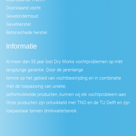
Doorslaand vocht
Gevelonderhoud
Gevelherstel
Betonschade herstel
Informatie
Al meer dan 55 jaar lost Dry Works vochtproblemen op mèt
langdurige garantie. Door de jarenlange
kennis op het gebied van vochtbestrijding en in combinatie
met de toepassing van unieke,
zelfontwikkelde producten, kunnen wij elk vochtprobleem aan.
Onze producten zijn ontwikkeld met TNO en de TU Delft en zijn
toepasbaar binnen drinkwaterbereik.