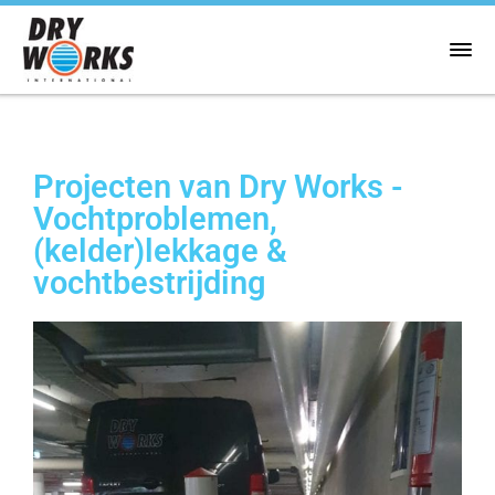
Projecten van Dry Works -
Vochtproblemen,
(kelder)lekkage &
vochtbestrijding