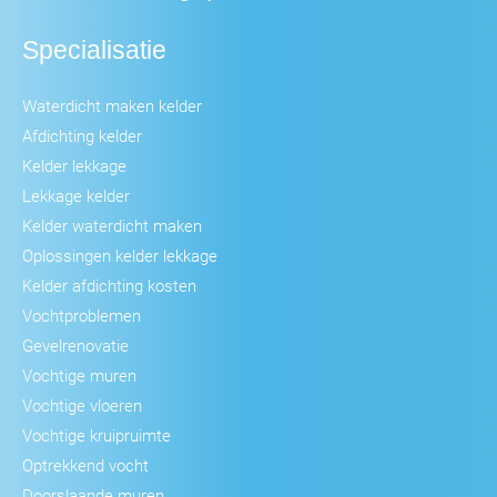
Specialisatie
Waterdicht maken kelder
Afdichting kelder
Kelder lekkage
Lekkage kelder
Kelder waterdicht maken
Oplossingen kelder lekkage
Kelder afdichting kosten
Vochtproblemen
Gevelrenovatie
Vochtige muren
Vochtige vloeren
Vochtige kruipruimte
Optrekkend vocht
Doorslaande muren