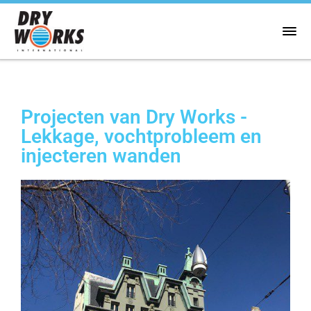
Projecten van Dry Works -
Lekkage, vochtprobleem en
injecteren wanden