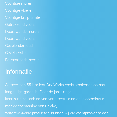
Vochtige muren
Vochtige vloeren
Vochtige kruipruimte
Optrekkend vocht
Doorslaande muren
Doorslaand vocht
Gevelonderhoud
Gevelherstel
Betonschade herstel
Informatie
Al meer dan 55 jaar lost Dry Works vochtproblemen op mèt
langdurige garantie. Door de jarenlange
kennis op het gebied van vochtbestrijding en in combinatie
met de toepassing van unieke,
zelfontwikkelde producten, kunnen wij elk vochtprobleem aan.