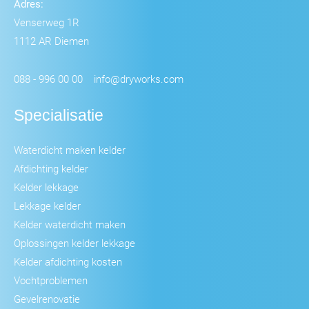
Adres:
Venserweg 1R
1112 AR Diemen
088 - 996 00 00
info@dryworks.com
Specialisatie
Waterdicht maken kelder
Afdichting kelder
Kelder lekkage
Lekkage kelder
Kelder waterdicht maken
Oplossingen kelder lekkage
Kelder afdichting kosten
Vochtproblemen
Gevelrenovatie