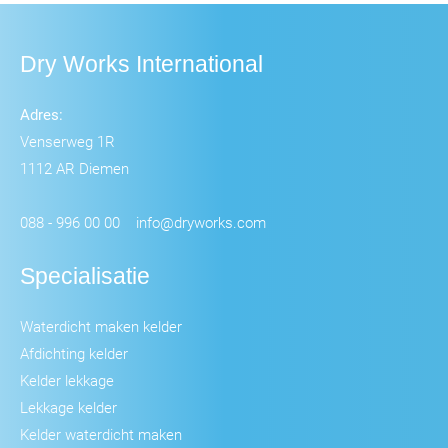
Dry Works International
Adres:
Venserweg 1R
1112 AR Diemen
088 - 996 00 00
info@dryworks.com
Specialisatie
Waterdicht maken kelder
Afdichting kelder
Kelder lekkage
Lekkage kelder
Kelder waterdicht maken