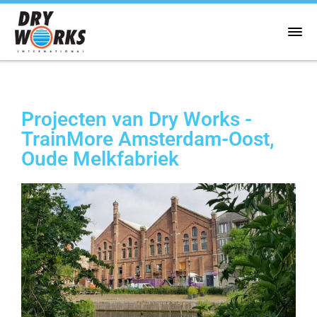
Projecten van Dry Works -
TrainMore Amsterdam-Oost,
Oude Melkfabriek