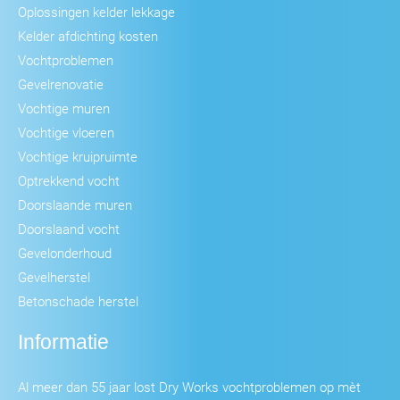
Oplossingen kelder lekkage
Kelder afdichting kosten
Vochtproblemen
Gevelrenovatie
Vochtige muren
Vochtige vloeren
Vochtige kruipruimte
Optrekkend vocht
Doorslaande muren
Doorslaand vocht
Gevelonderhoud
Gevelherstel
Betonschade herstel
Informatie
Al meer dan 55 jaar lost Dry Works vochtproblemen op mèt