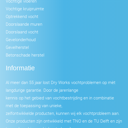
Vochtige vloeren
Vochtige kruipruimte
Optrekkend vocht
Doorslaande muren
Doorslaand vocht
Gevelonderhoud
Gevelherstel
Betonschade herstel
Informatie
Al meer dan 55 jaar lost Dry Works vochtproblemen op mèt
langdurige garantie. Door de jarenlange
kennis op het gebied van vochtbestrijding en in combinatie
met de toepassing van unieke,
zelfontwikkelde producten, kunnen wij elk vochtprobleem aan.
Onze producten zijn ontwikkeld met TNO en de TU Delft en zijn