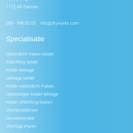
1112 AR Diemen
088 - 996 00 00
info@dryworks.com
Specialisatie
Waterdicht maken kelder
Afdichting kelder
Kelder lekkage
Lekkage kelder
Kelder waterdicht maken
Oplossingen kelder lekkage
Kelder afdichting kosten
Vochtproblemen
Gevelrenovatie
Vochtige muren