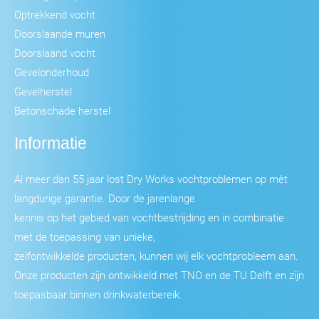
Optrekkend vocht
Doorslaande muren
Doorslaand vocht
Gevelonderhoud
Gevelherstel
Betonschade herstel
Informatie
Al meer dan 55 jaar lost Dry Works vochtproblemen op mèt
langdurige garantie. Door de jarenlange
kennis op het gebied van vochtbestrijding en in combinatie
met de toepassing van unieke,
zelfontwikkelde producten, kunnen wij elk vochtprobleem aan.
Onze producten zijn ontwikkeld met TNO en de TU Delft en zijn
toepasbaar binnen drinkwaterbereik.