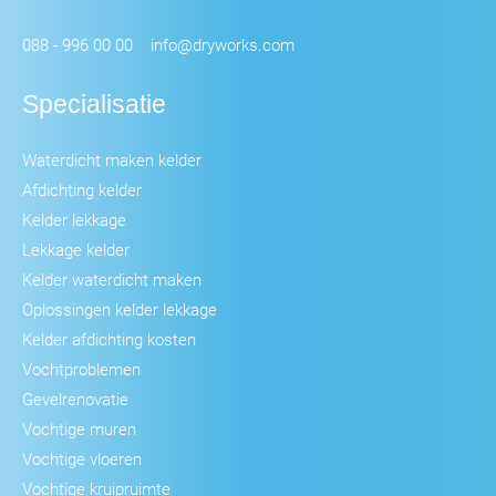
088 - 996 00 00
info@dryworks.com
Specialisatie
Waterdicht maken kelder
Afdichting kelder
Kelder lekkage
Lekkage kelder
Kelder waterdicht maken
Oplossingen kelder lekkage
Kelder afdichting kosten
Vochtproblemen
Gevelrenovatie
Vochtige muren
Vochtige vloeren
Vochtige kruipruimte