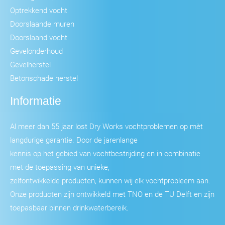
Optrekkend vocht
Doorslaande muren
Doorslaand vocht
Gevelonderhoud
Gevelherstel
Betonschade herstel
Informatie
Al meer dan 55 jaar lost Dry Works vochtproblemen op mèt
langdurige garantie. Door de jarenlange
kennis op het gebied van vochtbestrijding en in combinatie
met de toepassing van unieke,
zelfontwikkelde producten, kunnen wij elk vochtprobleem aan.
Onze producten zijn ontwikkeld met TNO en de TU Delft en zijn
toepasbaar binnen drinkwaterbereik.