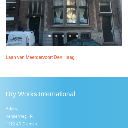
Laan van Meerdervoort Den Haag
Dry Works International
Adres:
Venserweg 1R
1112 AR Diemen