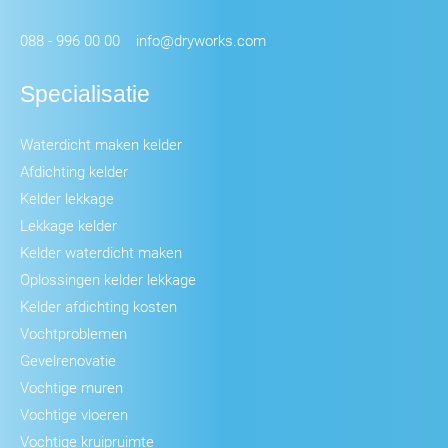
088 - 996 00 00
info@dryworks.com
Specialisatie
Waterdicht maken kelder
Afdichting kelder
Kelder lekkage
Lekkage kelder
Kelder waterdicht maken
Oplossingen kelder lekkage
Kelder afdichting kosten
Vochtproblemen
Gevelrenovatie
Vochtige muren
Vochtige vloeren
Vochtige kruipruimte