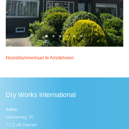
Noorddammerlaan te Amstelveen
Dry Works International
Adres:
Venserweg 1R
1112 AR Diemen