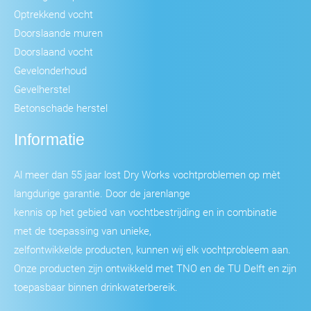
Optrekkend vocht
Doorslaande muren
Doorslaand vocht
Gevelonderhoud
Gevelherstel
Betonschade herstel
Informatie
Al meer dan 55 jaar lost Dry Works vochtproblemen op mèt
langdurige garantie. Door de jarenlange
kennis op het gebied van vochtbestrijding en in combinatie
met de toepassing van unieke,
zelfontwikkelde producten, kunnen wij elk vochtprobleem aan.
Onze producten zijn ontwikkeld met TNO en de TU Delft en zijn
toepasbaar binnen drinkwaterbereik.