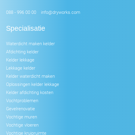
088 - 996 00 00
info@dryworks.com
Specialisatie
Waterdicht maken kelder
Afdichting kelder
Kelder lekkage
Lekkage kelder
Kelder waterdicht maken
Oplossingen kelder lekkage
Kelder afdichting kosten
Vochtproblemen
Gevelrenovatie
Vochtige muren
Vochtige vloeren
Vochtige kruipruimte