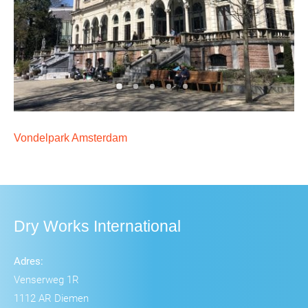
Vondelpark Amsterdam
Dry Works International
Adres:
Venserweg 1R
1112 AR Diemen