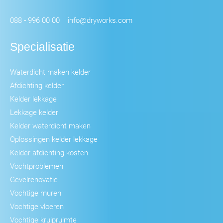
088 - 996 00 00
info@dryworks.com
Specialisatie
Waterdicht maken kelder
Afdichting kelder
Kelder lekkage
Lekkage kelder
Kelder waterdicht maken
Oplossingen kelder lekkage
Kelder afdichting kosten
Vochtproblemen
Gevelrenovatie
Vochtige muren
Vochtige vloeren
Vochtige kruipruimte