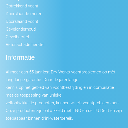
Optrekkend vocht
Doorslaande muren
Doorslaand vocht
Gevelonderhoud
Gevelherstel
Betonschade herstel
Informatie
Al meer dan 55 jaar lost Dry Works vochtproblemen op mèt
langdurige garantie. Door de jarenlange
kennis op het gebied van vochtbestrijding en in combinatie
met de toepassing van unieke,
zelfontwikkelde producten, kunnen wij elk vochtprobleem aan.
Onze producten zijn ontwikkeld met TNO en de TU Delft en zijn
toepasbaar binnen drinkwaterbereik.