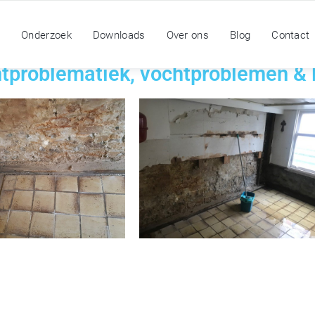
n
Onderzoek
Downloads
Over ons
Blog
Contact
htproblematiek, vochtproblemen &