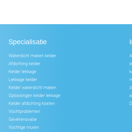
Specialisatie
Waterdicht maken kelder
A
Afdichting kelder
l
Kelder lekkage
k
Lekkage kelder
m
Kelder waterdicht maken
z
Oplossingen kelder lekkage
a
Kelder afdichting kosten
D
Vochtproblemen
Gevelrenovatie
Vochtige muren