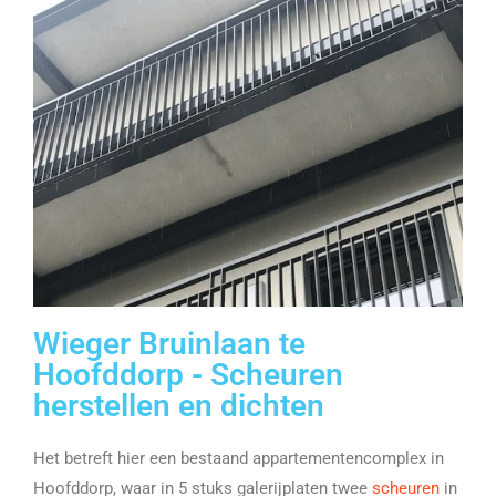
Wieger Bruinlaan te
Hoofddorp - Scheuren
herstellen en dichten
Het betreft hier een bestaand appartementencomplex in
Hoofddorp, waar in 5 stuks galerijplaten twee
scheuren
in