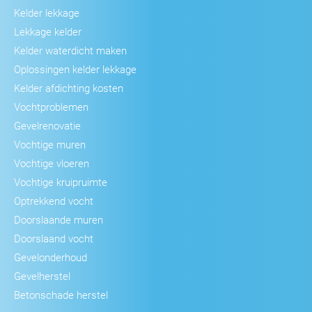
Kelder lekkage
Lekkage kelder
Kelder waterdicht maken
Oplossingen kelder lekkage
Kelder afdichting kosten
Vochtproblemen
Gevelrenovatie
Vochtige muren
Vochtige vloeren
Vochtige kruipruimte
Optrekkend vocht
Doorslaande muren
Doorslaand vocht
Gevelonderhoud
Gevelherstel
Betonschade herstel