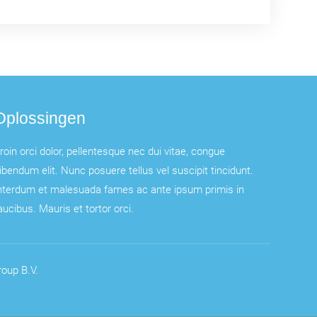
Oplossingen
roin orci dolor, pellentesque nec dui vitae, congue
ibendum elit. Nunc posuere tellus vel suscipit tincidunt.
nterdum et malesuada fames ac ante ipsum primis in
aucibus. Mauris et tortor orci.
oup B.V.