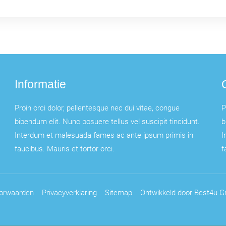
Informatie
Proin orci dolor, pellentesque nec dui vitae, congue
P
bibendum elit. Nunc posuere tellus vel suscipit tincidunt.
b
Interdum et malesuada fames ac ante ipsum primis in
I
faucibus. Mauris et tortor orci.
f
orwaarden
Privacyverklaring
Sitemap
Ontwikkeld door Best4u Gr