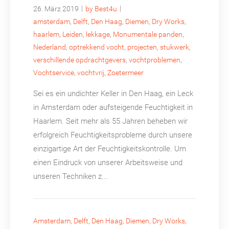
|
|
26. März 2019
by Best4u
amsterdam
,
Delft
,
Den Haag
,
Diemen
,
Dry Works
,
haarlem
,
Leiden
,
lekkage
,
Monumentale panden
,
Nederland
,
optrekkend vocht
,
projecten
,
stukwerk
,
verschillende opdrachtgevers
,
vochtproblemen
,
Vochtservice
,
vochtvrij
,
Zoetermeer
Sei es ein undichter Keller in Den Haag, ein Leck
in Amsterdam oder aufsteigende Feuchtigkeit in
Haarlem. Seit mehr als 55 Jahren beheben wir
erfolgreich Feuchtigkeitsprobleme durch unsere
einzigartige Art der Feuchtigkeitskontrolle. Um
einen Eindruck von unserer Arbeitsweise und
unseren Techniken z...
Amsterdam
,
Delft
,
Den Haag
,
Diemen
,
Dry Works
,