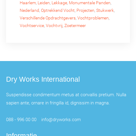
Haarlem
,
Leiden
,
Lekkage
,
Monumentale Panden
,
Nederland
,
Optrekkend Vocht
,
Projecten
,
Stukwerk
,
Verschillende Opdrachtgevers
,
Vochtproblemen
,
Vochtservice
,
Vochtvrij
,
Zoetermeer
Dry Works International
Suspendisse condimentum metus at convallis pretium. Nulla
sapien ante, ornare in fringilla id, dignissim in magna.
088 - 996 00 00
info@dryworks.com
Informatie