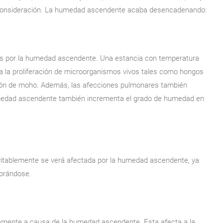
y consideración. La humedad ascendente acaba desencadenando:
s por la humedad ascendente. Una estancia con temperatura
ra la proliferación de microorganismos vivos tales como hongos
ción de moho. Además, las afecciones pulmonares también
humedad ascendente también incrementa el grado de humedad en
inevitablemente se verá afectada por la humedad ascendente, ya
iorándose.
tivamente a causa de la humedad ascendente. Esta afecta a la