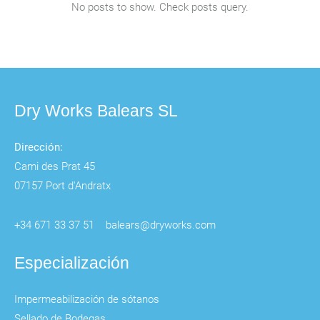
No posts to show. Check posts query.
Dry Works Balears SL
Dirección:
Cami des Prat 45
07157 Port d'Andratx
+34 671 33 37 51
balears@dryworks.com
Especialización
Impermeabilización de sótanos
Sellado de Bodegas