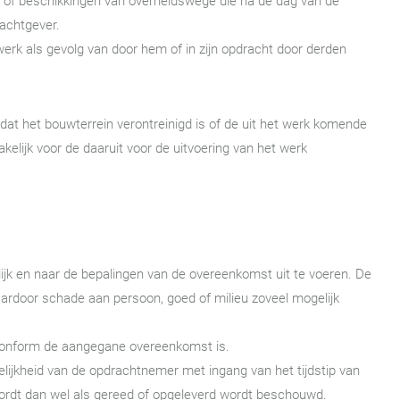
en of beschikkingen van overheidswege die na de dag van de
rachtgever.
erk als gevolg van door hem of in zijn opdracht door derden
dat het bouwterrein verontreinigd is of de uit het werk komende
kelijk voor de daaruit voor de uitvoering van het werk
ijk en naar de bepalingen van de overeenkomst uit te voeren. De
aardoor schade aan persoon, goed of milieu zoveel mogelijk
e conform de aangegane overeenkomst is.
elijkheid van de opdrachtnemer met ingang van het tijdstip van
rdt dan wel als gereed of opgeleverd wordt beschouwd.