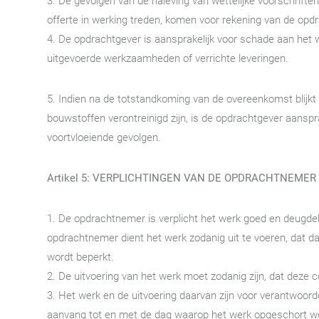
3. De gevolgen van de naleving van wettelijke voorschrift
offerte in werking treden, komen voor rekening van de opd
4. De opdrachtgever is aansprakelijk voor schade aan het w
uitgevoerde werkzaamheden of verrichte leveringen.
5. Indien na de totstandkoming van de overeenkomst blijkt 
bouwstoffen verontreinigd zijn, is de opdrachtgever aanspra
voortvloeiende gevolgen.
Artikel 5: VERPLICHTINGEN VAN DE OPDRACHTNEMER
1. De opdrachtnemer is verplicht het werk goed en deugdel
opdrachtnemer dient het werk zodanig uit te voeren, dat d
wordt beperkt.
2. De uitvoering van het werk moet zodanig zijn, dat dez
3. Het werk en de uitvoering daarvan zijn voor verantwoord
aanvang tot en met de dag waarop het werk opgeschort wo