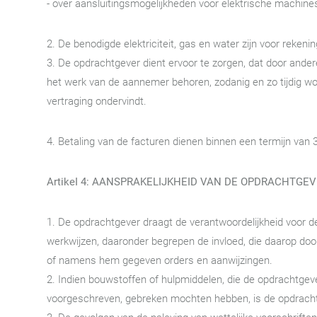
- over aansluitingsmogelijkheden voor elektrische machines,
2. De benodigde elektriciteit, gas en water zijn voor reken
3. De opdrachtgever dient ervoor te zorgen, dat door ander
het werk van de aannemer behoren, zodanig en zo tijdig wo
vertraging ondervindt.
4. Betaling van de facturen dienen binnen een termijn van 
ArtikeI 4: AANSPRAKELIJKHEID VAN DE OPDRACHTGE
1. De opdrachtgever draagt de verantwoordelijkheid voor
werkwijzen, daaronder begrepen de invloed, die daarop do
of namens hem gegeven orders en aanwijzingen.
2. Indien bouwstoffen of hulpmiddelen, die de opdrachtgeve
voorgeschreven, gebreken mochten hebben, is de opdracht