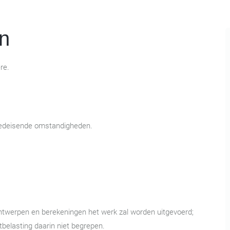
n
re.
poedeisende omstandigheden.
ontwerpen en berekeningen het werk zal worden uitgevoerd;
tbelasting daarin niet begrepen.