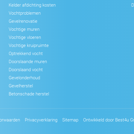
Kelder afdichting kosten
D
Vochtproblemen
Gevelrenovatie
Vochtige muren
Vochtige vloeren
Vochtige kruipruimte
Optrekkend vocht
Doorslaande muren
Doorslaand vocht
Gevelonderhoud
Gevelherstel
Betonschade herstel
orwaarden
Privacyverklaring
Sitemap
Ontwikkeld door Best4u Gr