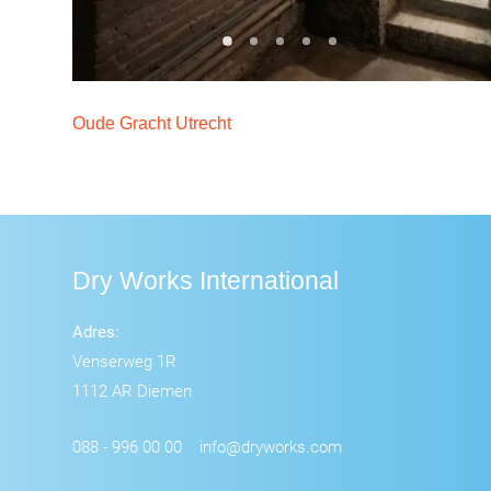
Oude Gracht Utrecht
Dry Works International
Adres:
Venserweg 1R
1112 AR Diemen
088 - 996 00 00
info@dryworks.com