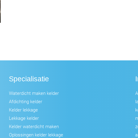
Specialisatie
Waterdicht maken kelder
A
Afdichting kelder
l
Kelder lekkage
k
Lekkage kelder
m
Kelder waterdicht maken
z
Oplossingen kelder lekkage
a