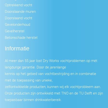
Optrekkend vocht
Doorslaande muren
Doorslaand vocht
Gevelonderhoud
Gevelherstel
Betonschade herstel
Informatie
Al meer dan 55 jaar lost Dry Works vochtproblemen op mèt
langdurige garantie. Door de jarenlange
kennis op het gebied van vochtbestrijding en in combinatie
met de toepassing van unieke,
zelfontwikkelde producten, kunnen wij elk vochtprobleem aan.
Onze producten zijn ontwikkeld met TNO en de TU Delft en zijn
toepasbaar binnen drinkwaterbereik.