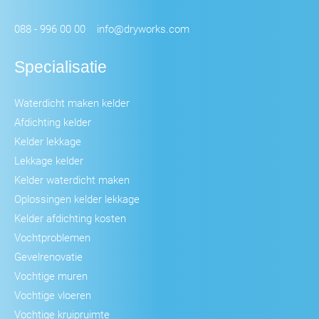
088 - 996 00 00
info@dryworks.com
Specialisatie
Waterdicht maken kelder
Afdichting kelder
Kelder lekkage
Lekkage kelder
Kelder waterdicht maken
Oplossingen kelder lekkage
Kelder afdichting kosten
Vochtproblemen
Gevelrenovatie
Vochtige muren
Vochtige vloeren
Vochtige kruipruimte