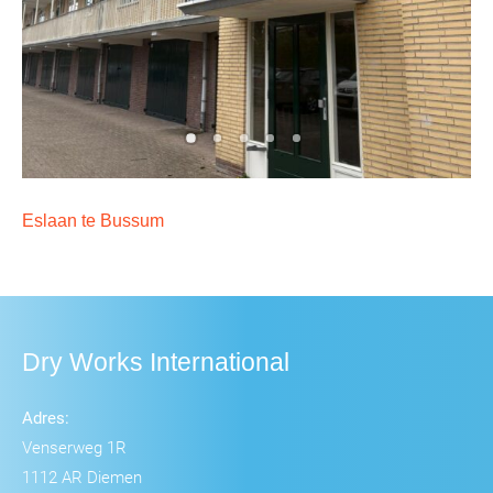
Eslaan te Bussum
Dry Works International
Adres:
Venserweg 1R
1112 AR Diemen