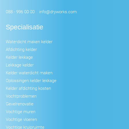
088 - 996 00 00
info@dryworks.com
Specialisatie
Waterdicht maken kelder
Afdichting kelder
Kelder lekkage
Lekkage kelder
Kelder waterdicht maken
Oplossingen kelder lekkage
Kelder afdichting kosten
Vochtproblemen
Gevelrenovatie
Vochtige muren
Vochtige vloeren
Vochtige kruipruimte