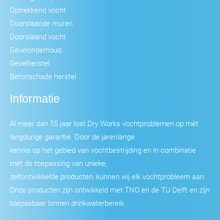
Optrekkend vocht
Doorslaande muren
Doorslaand vocht
Gevelonderhoud
Gevelherstel
Betonschade herstel
Informatie
Al meer dan 55 jaar lost Dry Works vochtproblemen op mèt
langdurige garantie. Door de jarenlange
kennis op het gebied van vochtbestrijding en in combinatie
met de toepassing van unieke,
zelfontwikkelde producten, kunnen wij elk vochtprobleem aan.
Onze producten zijn ontwikkeld met TNO en de TU Delft en zijn
toepasbaar binnen drinkwaterbereik.