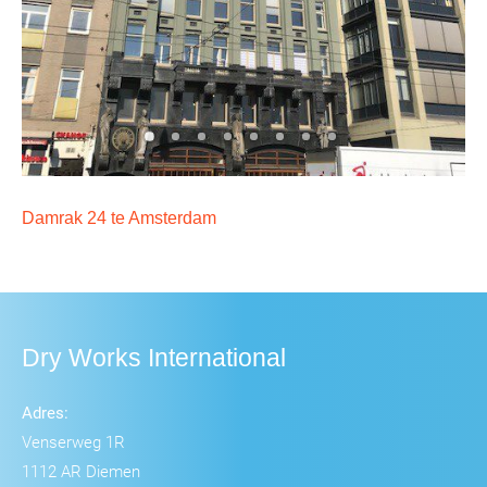
Damrak 24 te Amsterdam
Dry Works International
Adres:
Venserweg 1R
1112 AR Diemen