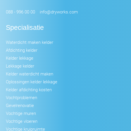
088 - 996 00 00
info@dryworks.com
Specialisatie
Waterdicht maken kelder
Afdichting kelder
Kelder lekkage
Lekkage kelder
Kelder waterdicht maken
Oplossingen kelder lekkage
Kelder afdichting kosten
Vochtproblemen
Gevelrenovatie
Vochtige muren
Vochtige vloeren
Vochtige kruipruimte