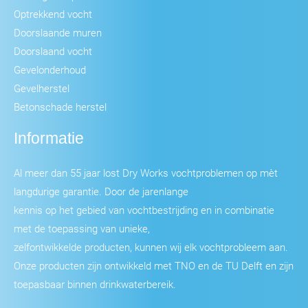
Optrekkend vocht
Doorslaande muren
Doorslaand vocht
Gevelonderhoud
Gevelherstel
Betonschade herstel
Informatie
Al meer dan 55 jaar lost Dry Works vochtproblemen op mèt
langdurige garantie. Door de jarenlange
kennis op het gebied van vochtbestrijding en in combinatie
met de toepassing van unieke,
zelfontwikkelde producten, kunnen wij elk vochtprobleem aan.
Onze producten zijn ontwikkeld met TNO en de TU Delft en zijn
toepasbaar binnen drinkwaterbereik.