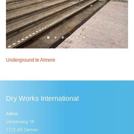
Underground te Almere
Dry Works International
Adres:
Venserweg 1R
1112 AR Diemen