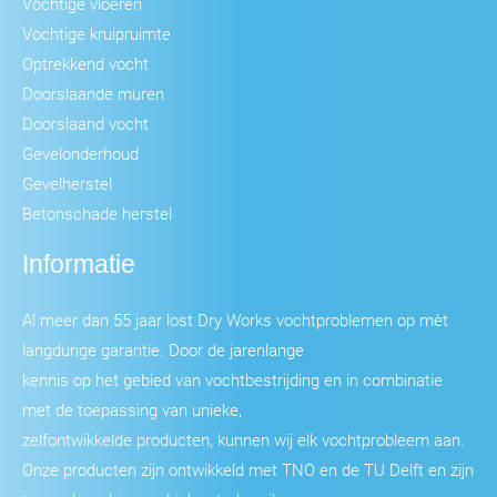
Vochtige vloeren
Vochtige kruipruimte
Optrekkend vocht
Doorslaande muren
Doorslaand vocht
Gevelonderhoud
Gevelherstel
Betonschade herstel
Informatie
Al meer dan 55 jaar lost Dry Works vochtproblemen op mèt
langdurige garantie. Door de jarenlange
kennis op het gebied van vochtbestrijding en in combinatie
met de toepassing van unieke,
zelfontwikkelde producten, kunnen wij elk vochtprobleem aan.
Onze producten zijn ontwikkeld met TNO en de TU Delft en zijn