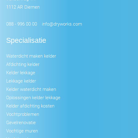
1112 AR Diemen
088 - 996 00 00
info@dryworks.com
Specialisatie
Waterdicht maken kelder
Afdichting kelder
Kelder lekkage
Lekkage kelder
Kelder waterdicht maken
Oplossingen kelder lekkage
Kelder afdichting kosten
Vochtproblemen
Gevelrenovatie
Vochtige muren