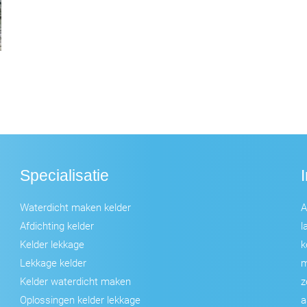
Specialisatie
Waterdicht maken kelder
A
Afdichting kelder
l
Kelder lekkage
k
Lekkage kelder
m
Kelder waterdicht maken
z
Oplossingen kelder lekkage
a