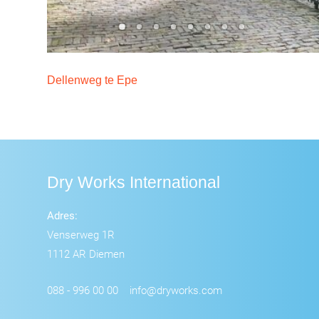
Dellenweg te Epe
Dry Works International
Adres:
Venserweg 1R
1112 AR Diemen
088 - 996 00 00
info@dryworks.com