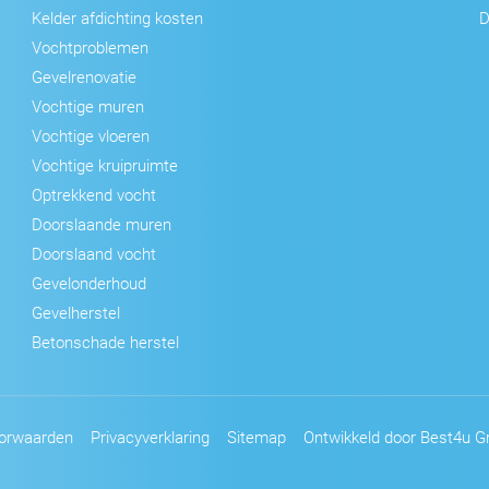
Kelder afdichting kosten
D
Vochtproblemen
Gevelrenovatie
Vochtige muren
Vochtige vloeren
Vochtige kruipruimte
Optrekkend vocht
Doorslaande muren
Doorslaand vocht
Gevelonderhoud
Gevelherstel
Betonschade herstel
orwaarden
Privacyverklaring
Sitemap
Ontwikkeld door Best4u Gr