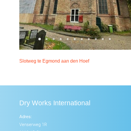
Slotweg te Egmond aan den Hoef
Dry Works International
Adres:
Venserweg 1R