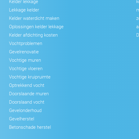
Kelder lekkage
k
Lekkage kelder
m
Kelder waterdicht maken
z
Oplossingen kelder lekkage
a
Kelder afdichting kosten
D
Vochtproblemen
Gevelrenovatie
Vochtige muren
Vochtige vloeren
Vochtige kruipruimte
Optrekkend vocht
Doorslaande muren
Doorslaand vocht
Gevelonderhoud
Gevelherstel
Betonschade herstel