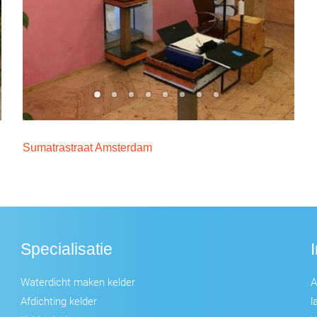
Sumatrastraat Amsterdam
Specialisatie
Waterdicht maken kelder
A
Afdichting kelder
l