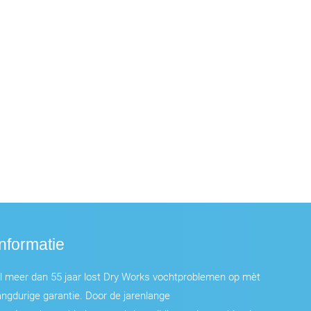
Informatie
l meer dan 55 jaar lost Dry Works vochtproblemen op mèt
angdurige garantie. Door de jarenlange