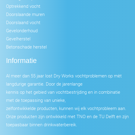
Optrekkend vocht
Doorslaande muren
Doorslaand vocht
Gevelonderhoud
Gevelherstel
Betonschade herstel
Informatie
Al meer dan 55 jaar lost Dry Works vochtproblemen op mèt
langdurige garantie. Door de jarenlange
kennis op het gebied van vochtbestrijding en in combinatie
met de toepassing van unieke,
zelfontwikkelde producten, kunnen wij elk vochtprobleem aan.
Onze producten zijn ontwikkeld met TNO en de TU Delft en zijn
toepasbaar binnen drinkwaterbereik.