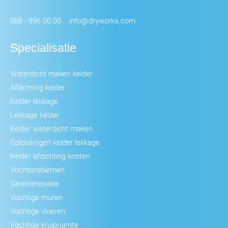
088 - 996 00 00
info@dryworks.com
Specialisatie
Waterdicht maken kelder
Afdichting kelder
Kelder lekkage
Lekkage kelder
Kelder waterdicht maken
Oplossingen kelder lekkage
Kelder afdichting kosten
Vochtproblemen
Gevelrenovatie
Vochtige muren
Vochtige vloeren
Vochtige kruipruimte