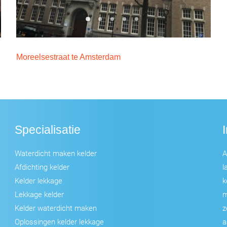
Moreelsestraat te Amsterdam
Specialisatie
Waterdicht maken kelder
A
Afdichting kelder
l
Kelder lekkage
k
Lekkage kelder
m
Kelder waterdicht maken
z
Oplossingen kelder lekkage
a