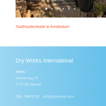
Stadhouderskade te Amsterdam
Dry Works International
Adres:
Venserweg 1R
1112 AR Diemen
088 - 996 00 00
info@dryworks.com