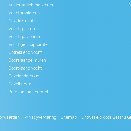
Kelder afdichting kosten
D
Vochtproblemen
Gevelrenovatie
Vochtige muren
Vochtige vloeren
Vochtige kruipruimte
Optrekkend vocht
Doorslaande muren
Doorslaand vocht
Gevelonderhoud
Gevelherstel
Betonschade herstel
orwaarden
Privacyverklaring
Sitemap
Ontwikkeld door Best4u Gr