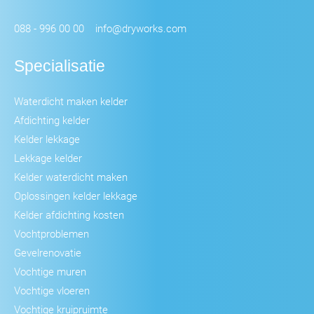
088 - 996 00 00
info@dryworks.com
Specialisatie
Waterdicht maken kelder
Afdichting kelder
Kelder lekkage
Lekkage kelder
Kelder waterdicht maken
Oplossingen kelder lekkage
Kelder afdichting kosten
Vochtproblemen
Gevelrenovatie
Vochtige muren
Vochtige vloeren
Vochtige kruipruimte