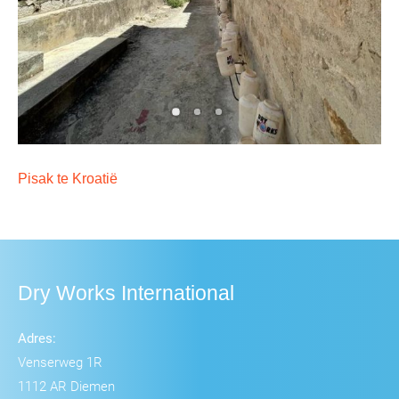
Pisak te Kroatië
Dry Works International
Adres:
Venserweg 1R
1112 AR Diemen