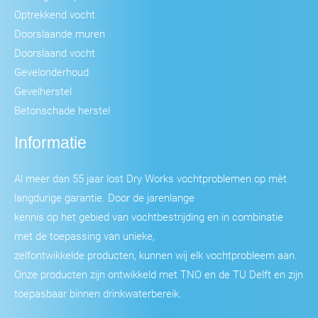
Optrekkend vocht
Doorslaande muren
Doorslaand vocht
Gevelonderhoud
Gevelherstel
Betonschade herstel
Informatie
Al meer dan 55 jaar lost Dry Works vochtproblemen op mèt
langdurige garantie. Door de jarenlange
kennis op het gebied van vochtbestrijding en in combinatie
met de toepassing van unieke,
zelfontwikkelde producten, kunnen wij elk vochtprobleem aan.
Onze producten zijn ontwikkeld met TNO en de TU Delft en zijn
toepasbaar binnen drinkwaterbereik.