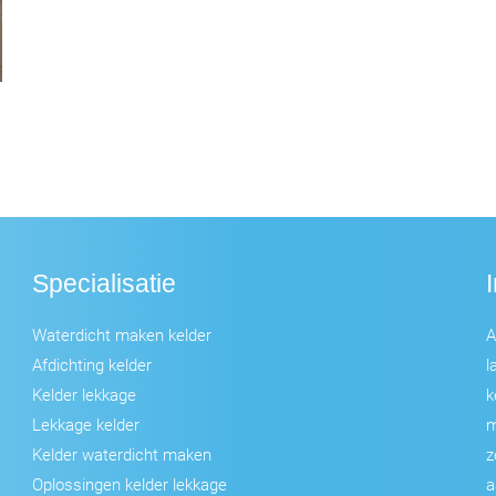
Specialisatie
Waterdicht maken kelder
A
Afdichting kelder
l
Kelder lekkage
k
Lekkage kelder
m
Kelder waterdicht maken
z
Oplossingen kelder lekkage
a