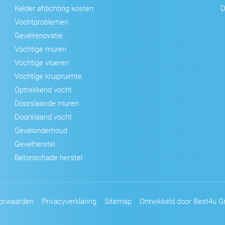
Kelder afdichting kosten
D
Vochtproblemen
Gevelrenovatie
Vochtige muren
Vochtige vloeren
Vochtige kruipruimte
Optrekkend vocht
Doorslaande muren
Doorslaand vocht
Gevelonderhoud
Gevelherstel
Betonschade herstel
orwaarden
Privacyverklaring
Sitemap
Ontwikkeld door Best4u Gr