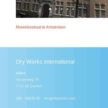
Moreelsestraat te Amsterdam
Dry Works International
Adres:
Venserweg 1R
1112 AR Diemen
088 - 996 00 00
info@dryworks.com