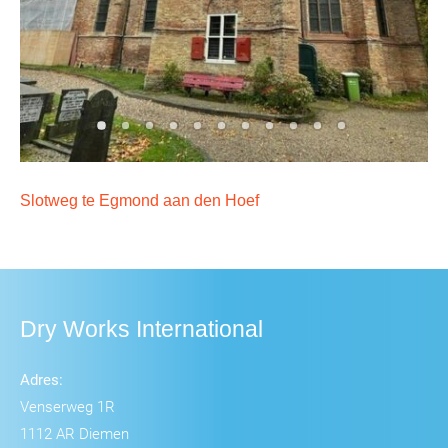
Slotweg te Egmond aan den Hoef
Dry Works International
Adres:
Venserweg 1R
1112 AR Diemen