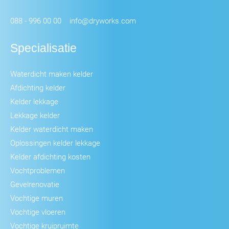
088 - 996 00 00
info@dryworks.com
Specialisatie
Waterdicht maken kelder
Afdichting kelder
Kelder lekkage
Lekkage kelder
Kelder waterdicht maken
Oplossingen kelder lekkage
Kelder afdichting kosten
Vochtproblemen
Gevelrenovatie
Vochtige muren
Vochtige vloeren
Vochtige kruipruimte