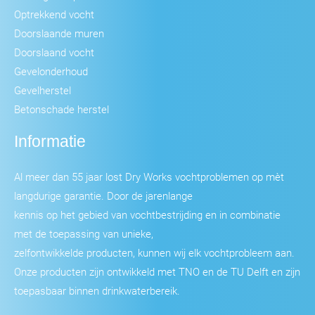
Optrekkend vocht
Doorslaande muren
Doorslaand vocht
Gevelonderhoud
Gevelherstel
Betonschade herstel
Informatie
Al meer dan 55 jaar lost Dry Works vochtproblemen op mèt
langdurige garantie. Door de jarenlange
kennis op het gebied van vochtbestrijding en in combinatie
met de toepassing van unieke,
zelfontwikkelde producten, kunnen wij elk vochtprobleem aan.
Onze producten zijn ontwikkeld met TNO en de TU Delft en zijn
toepasbaar binnen drinkwaterbereik.