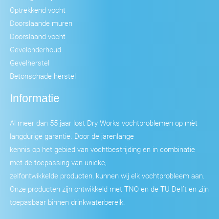
Optrekkend vocht
Doorslaande muren
Doorslaand vocht
Gevelonderhoud
Gevelherstel
Betonschade herstel
Informatie
Al meer dan 55 jaar lost Dry Works vochtproblemen op mèt
langdurige garantie. Door de jarenlange
kennis op het gebied van vochtbestrijding en in combinatie
met de toepassing van unieke,
zelfontwikkelde producten, kunnen wij elk vochtprobleem aan.
Onze producten zijn ontwikkeld met TNO en de TU Delft en zijn
toepasbaar binnen drinkwaterbereik.