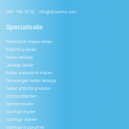
088 - 996 00 00
info@dryworks.com
Specialisatie
Waterdicht maken kelder
Afdichting kelder
Kelder lekkage
Lekkage kelder
Kelder waterdicht maken
Oplossingen kelder lekkage
Kelder afdichting kosten
Vochtproblemen
Gevelrenovatie
Vochtige muren
Vochtige vloeren
Vochtige kruipruimte