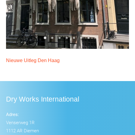
Nieuwe Uitleg Den Haag
Dry Works International
Adres:
Venserweg 1R
1112 AR Diemen