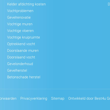
Kelder afdichting kosten
D
Vochtproblemen
Gevelrenovatie
Vochtige muren
Vochtige vloeren
Vochtige kruipruimte
Optrekkend vocht
Doorslaande muren
Doorslaand vocht
Gevelonderhoud
Gevelherstel
Betonschade herstel
orwaarden
Privacyverklaring
Sitemap
Ontwikkeld door Best4u Gr