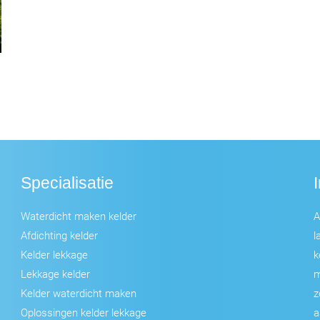
Specialisatie
Waterdicht maken kelder
A
Afdichting kelder
l
Kelder lekkage
k
Lekkage kelder
m
Kelder waterdicht maken
z
Oplossingen kelder lekkage
a