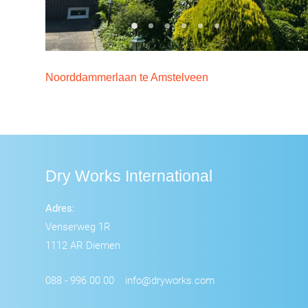
Noorddammerlaan te Amstelveen
Dry Works International
Adres:
Venserweg 1R
1112 AR Diemen
088 - 996 00 00
info@dryworks.com