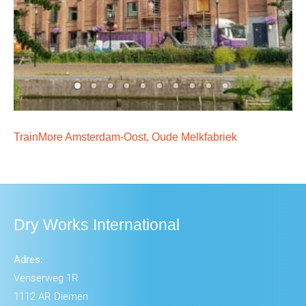
TrainMore Amsterdam-Oost, Oude Melkfabriek
Dry Works International
Adres:
Venserweg 1R
1112 AR Diemen