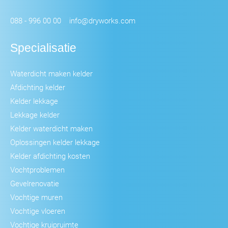
088 - 996 00 00
info@dryworks.com
Specialisatie
Waterdicht maken kelder
Afdichting kelder
Kelder lekkage
Lekkage kelder
Kelder waterdicht maken
Oplossingen kelder lekkage
Kelder afdichting kosten
Vochtproblemen
Gevelrenovatie
Vochtige muren
Vochtige vloeren
Vochtige kruipruimte