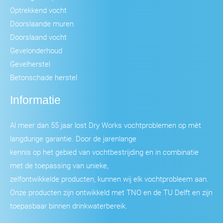
Optrekkend vocht
Doorslaande muren
Doorslaand vocht
Gevelonderhoud
Gevelherstel
Betonschade herstel
Informatie
Al meer dan 55 jaar lost Dry Works vochtproblemen op mèt
langdurige garantie. Door de jarenlange
kennis op het gebied van vochtbestrijding en in combinatie
met de toepassing van unieke,
zelfontwikkelde producten, kunnen wij elk vochtprobleem aan.
Onze producten zijn ontwikkeld met TNO en de TU Delft en zijn
toepasbaar binnen drinkwaterbereik.