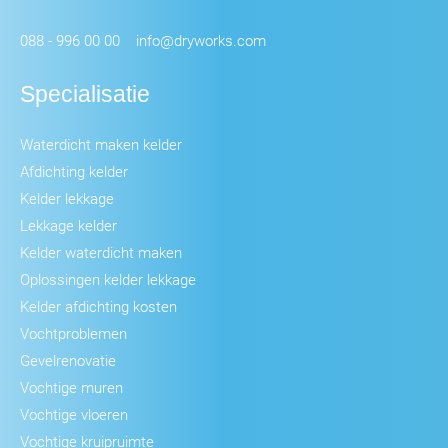
088 - 996 00 00
info@dryworks.com
Specialisatie
Waterdicht maken kelder
Afdichting kelder
Kelder lekkage
Lekkage kelder
Kelder waterdicht maken
Oplossingen kelder lekkage
Kelder afdichting kosten
Vochtproblemen
Gevelrenovatie
Vochtige muren
Vochtige vloeren
Vochtige kruipruimte