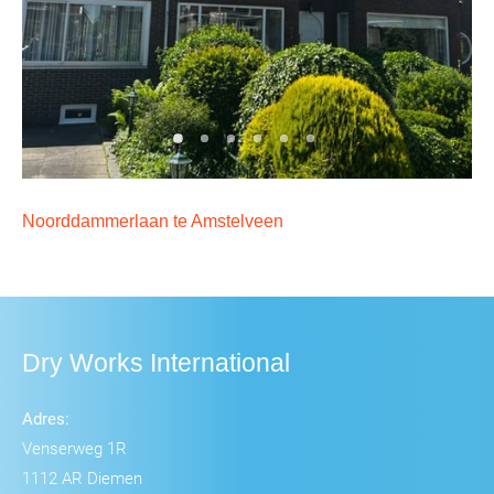
Noorddammerlaan te Amstelveen
Dry Works International
Adres:
Venserweg 1R
1112 AR Diemen