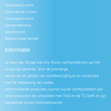
Optrekkend vocht
Doorslaande muren
Doorslaand vocht
Gevelonderhoud
Gevelherstel
Betonschade herstel
Informatie
Al meer dan 55 jaar lost Dry Works vochtproblemen op mèt
langdurige garantie. Door de jarenlange
kennis op het gebied van vochtbestrijding en in combinatie
met de toepassing van unieke,
zelfontwikkelde producten, kunnen wij elk vochtprobleem aan.
Onze producten zijn ontwikkeld met TNO en de TU Delft en zijn
toepasbaar binnen drinkwaterbereik.