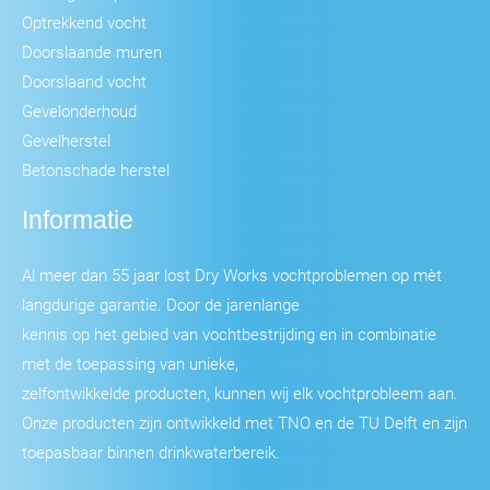
Optrekkend vocht
Doorslaande muren
Doorslaand vocht
Gevelonderhoud
Gevelherstel
Betonschade herstel
Informatie
Al meer dan 55 jaar lost Dry Works vochtproblemen op mèt
langdurige garantie. Door de jarenlange
kennis op het gebied van vochtbestrijding en in combinatie
met de toepassing van unieke,
zelfontwikkelde producten, kunnen wij elk vochtprobleem aan.
Onze producten zijn ontwikkeld met TNO en de TU Delft en zijn
toepasbaar binnen drinkwaterbereik.