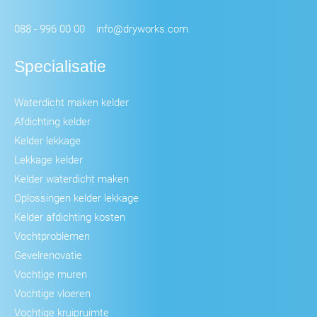
088 - 996 00 00
info@dryworks.com
Specialisatie
Waterdicht maken kelder
Afdichting kelder
Kelder lekkage
Lekkage kelder
Kelder waterdicht maken
Oplossingen kelder lekkage
Kelder afdichting kosten
Vochtproblemen
Gevelrenovatie
Vochtige muren
Vochtige vloeren
Vochtige kruipruimte