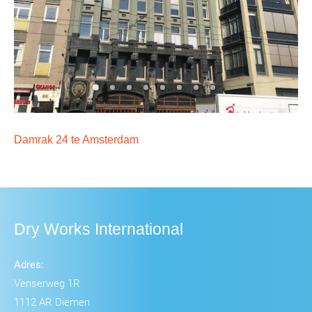
Damrak 24 te Amsterdam
Dry Works International
Adres:
Venserweg 1R
1112 AR Diemen