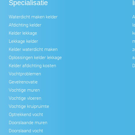
Specialisatie
Waterdicht maken kelder
A
Afdichting kelder
l
Kelder lekkage
k
Lekkage kelder
m
Kelder waterdicht maken
z
Oplossingen kelder lekkage
a
Kelder afdichting kosten
D
Vochtproblemen
Gevelrenovatie
Vochtige muren
Vochtige vloeren
Vochtige kruipruimte
Optrekkend vocht
Doorslaande muren
Doorslaand vocht