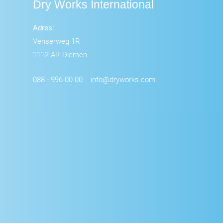
Dry Works International
Adres:
Venserweg 1R
1112 AR Diemen
088 - 996 00 00
info@dryworks.com