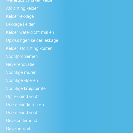
Waterdicht maken kelder
Afdichting kelder
Kelder lekkage
Lekkage kelder
Kelder waterdicht maken
Oplossingen kelder lekkage
Kelder afdichting kosten
Vochtproblemen
Gevelrenovatie
Vochtige muren
Vochtige vloeren
Vochtige kruipruimte
Optrekkend vocht
Doorslaande muren
Doorslaand vocht
Gevelonderhoud
Gevelherstel