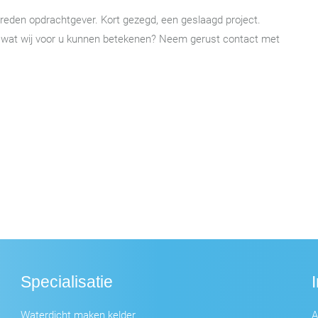
vreden opdrachtgever. Kort gezegd, een geslaagd project.
 wat wij voor u kunnen betekenen? Neem gerust contact met
Specialisatie
Waterdicht maken kelder
A