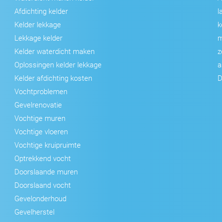
Afdichting kelder
l
Kelder lekkage
k
Lekkage kelder
m
Kelder waterdicht maken
z
Oplossingen kelder lekkage
a
Kelder afdichting kosten
D
Vochtproblemen
Gevelrenovatie
Vochtige muren
Vochtige vloeren
Vochtige kruipruimte
Optrekkend vocht
Doorslaande muren
Doorslaand vocht
Gevelonderhoud
Gevelherstel