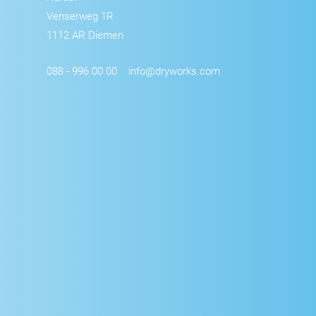
Venserweg 1R
1112 AR Diemen
088 - 996 00 00
info@dryworks.com