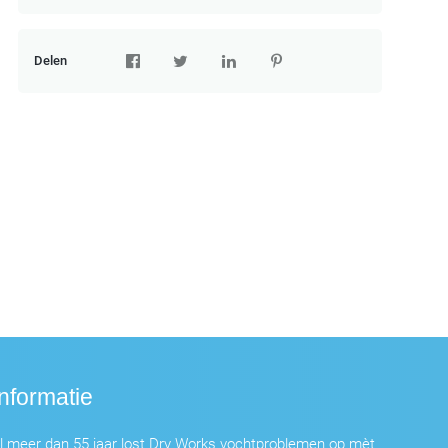
Delen
Informatie
l meer dan 55 jaar lost Dry Works vochtproblemen op mèt