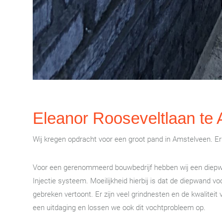
Eleanor Rooseveltlaan te
Wij kregen opdracht voor een groot pand in Amstelveen. E
Voor een gerenommeerd bouwbedrijf hebben wij een diepw
Injectie systeem. Moeilijkheid hierbij is dat de diepwand v
gebreken vertoont. Er zijn veel grindnesten en de kwaliteit
een uitdaging en lossen we ook dit vochtprobleem op.