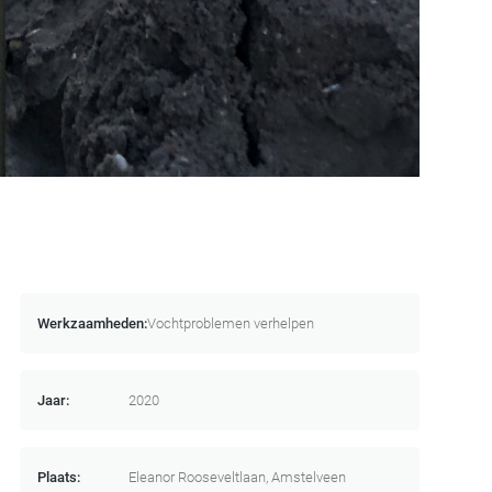
Werkzaamheden:
Vochtproblemen verhelpen
Jaar:
2020
Plaats:
Eleanor Rooseveltlaan, Amstelveen