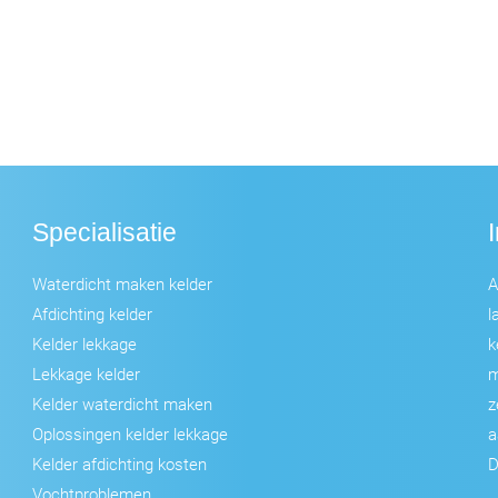
Specialisatie
Waterdicht maken kelder
A
Afdichting kelder
l
Kelder lekkage
k
Lekkage kelder
m
Kelder waterdicht maken
z
Oplossingen kelder lekkage
a
Kelder afdichting kosten
D
Vochtproblemen