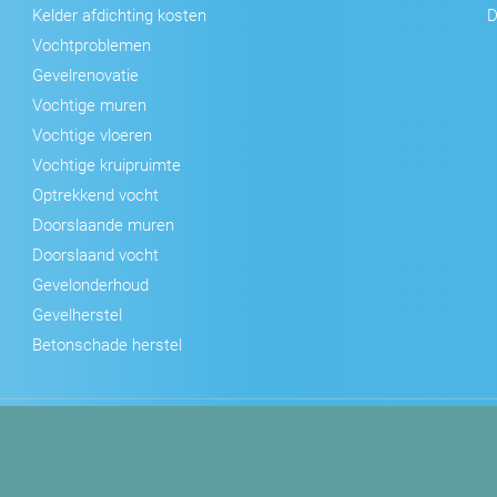
Kelder afdichting kosten
D
Vochtproblemen
Gevelrenovatie
Vochtige muren
Vochtige vloeren
Vochtige kruipruimte
Optrekkend vocht
Doorslaande muren
Doorslaand vocht
Gevelonderhoud
Gevelherstel
Betonschade herstel
orwaarden
Privacyverklaring
Sitemap
Ontwikkeld door Best4u Gr