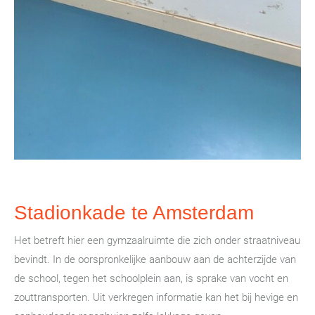
Stadionkade te Amsterdam
Het betreft hier een gymzaalruimte die zich onder straatniveau
bevindt. In de oorspronkelijke aanbouw aan de achterzijde van
de school, tegen het schoolplein aan, is sprake van vocht en
zouttransporten. Uit verkregen informatie kan het bij hevige en