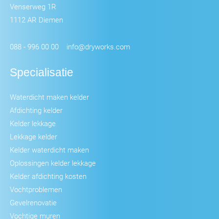
Venserweg 1R
1112 AR Diemen
088 - 996 00 00
info@dryworks.com
Specialisatie
Waterdicht maken kelder
Afdichting kelder
Kelder lekkage
Lekkage kelder
Kelder waterdicht maken
Oplossingen kelder lekkage
Kelder afdichting kosten
Vochtproblemen
Gevelrenovatie
Vochtige muren