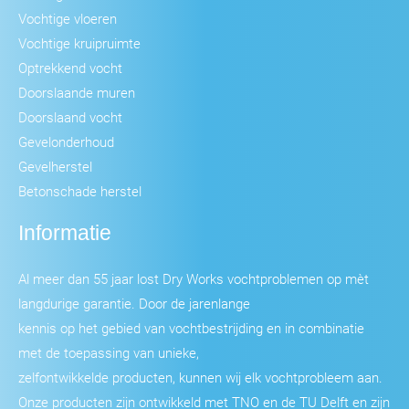
Vochtige vloeren
Vochtige kruipruimte
Optrekkend vocht
Doorslaande muren
Doorslaand vocht
Gevelonderhoud
Gevelherstel
Betonschade herstel
Informatie
Al meer dan 55 jaar lost Dry Works vochtproblemen op mèt
langdurige garantie. Door de jarenlange
kennis op het gebied van vochtbestrijding en in combinatie
met de toepassing van unieke,
zelfontwikkelde producten, kunnen wij elk vochtprobleem aan.
Onze producten zijn ontwikkeld met TNO en de TU Delft en zijn