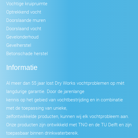
Vochtige kruipruimte
Optrekkend vocht
Doorslaande muren
Doorslaand vocht
Gevelonderhoud
Gevelherstel
Betonschade herstel
Informatie
Al meer dan 55 jaar lost Dry Works vochtproblemen op mèt
langdurige garantie. Door de jarenlange
kennis op het gebied van vochtbestrijding en in combinatie
met de toepassing van unieke,
zelfontwikkelde producten, kunnen wij elk vochtprobleem aan.
Onze producten zijn ontwikkeld met TNO en de TU Delft en zijn
toepasbaar binnen drinkwaterbereik.