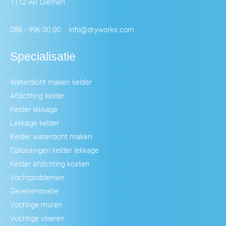
1112 AR Diemen
088 - 996 00 00
info@dryworks.com
Specialisatie
Waterdicht maken kelder
Afdichting kelder
Kelder lekkage
Lekkage kelder
Kelder waterdicht maken
Oplossingen kelder lekkage
Kelder afdichting kosten
Vochtproblemen
Gevelrenovatie
Vochtige muren
Vochtige vloeren