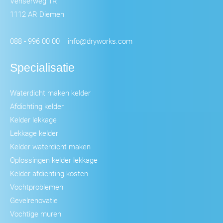
Venserweg 1R
1112 AR Diemen
088 - 996 00 00
info@dryworks.com
Specialisatie
Waterdicht maken kelder
Afdichting kelder
Kelder lekkage
Lekkage kelder
Kelder waterdicht maken
Oplossingen kelder lekkage
Kelder afdichting kosten
Vochtproblemen
Gevelrenovatie
Vochtige muren