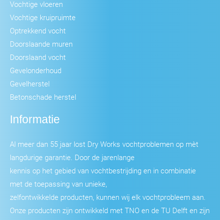
Vochtige vloeren
Vochtige kruipruimte
Optrekkend vocht
Doorslaande muren
Doorslaand vocht
Gevelonderhoud
Gevelherstel
Betonschade herstel
Informatie
Al meer dan 55 jaar lost Dry Works vochtproblemen op mèt
langdurige garantie. Door de jarenlange
kennis op het gebied van vochtbestrijding en in combinatie
met de toepassing van unieke,
zelfontwikkelde producten, kunnen wij elk vochtprobleem aan.
Onze producten zijn ontwikkeld met TNO en de TU Delft en zijn