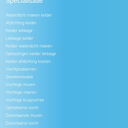
Specialisatie
Waterdicht maken kelder
Afdichting kelder
Kelder lekkage
Lekkage kelder
Kelder waterdicht maken
Oplossingen kelder lekkage
Kelder afdichting kosten
Vochtproblemen
Gevelrenovatie
Vochtige muren
Vochtige vloeren
Vochtige kruipruimte
Optrekkend vocht
Doorslaande muren
Doorslaand vocht