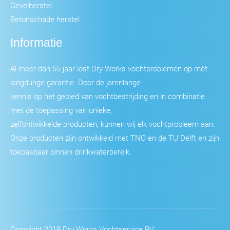
Gevelherstel
Betonschade herstel
Informatie
Al meer dan 55 jaar lost Dry Works vochtproblemen op mèt
langdurige garantie. Door de jarenlange
kennis op het gebied van vochtbestrijding en in combinatie
met de toepassing van unieke,
zelfontwikkelde producten, kunnen wij elk vochtprobleem aan.
Onze producten zijn ontwikkeld met TNO en de TU Delft en zijn
toepasbaar binnen drinkwaterbereik.
Copyright 2019 Dry Works Vochtservice BV