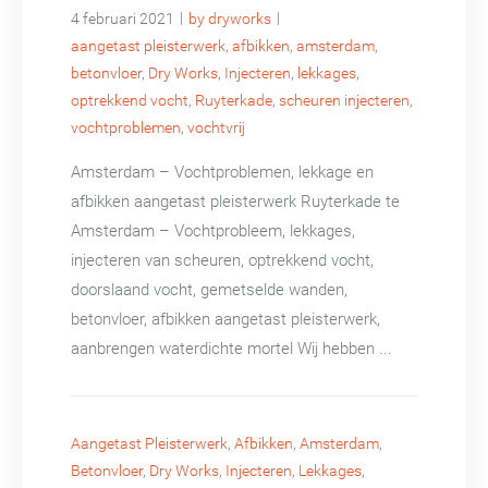
|
|
4 februari 2021
by dryworks
aangetast pleisterwerk
,
afbikken
,
amsterdam
,
betonvloer
,
Dry Works
,
Injecteren
,
lekkages
,
optrekkend vocht
,
Ruyterkade
,
scheuren injecteren
,
vochtproblemen
,
vochtvrij
Amsterdam – Vochtproblemen, lekkage en
afbikken aangetast pleisterwerk Ruyterkade te
Amsterdam – Vochtprobleem, lekkages,
injecteren van scheuren, optrekkend vocht,
doorslaand vocht, gemetselde wanden,
betonvloer, afbikken aangetast pleisterwerk,
aanbrengen waterdichte mortel Wij hebben ...
Aangetast Pleisterwerk
,
Afbikken
,
Amsterdam
,
Betonvloer
,
Dry Works
,
Injecteren
,
Lekkages
,