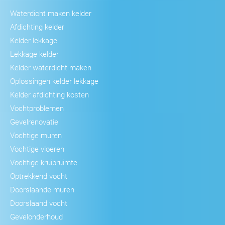
Waterdicht maken kelder
Afdichting kelder
Kelder lekkage
Lekkage kelder
Kelder waterdicht maken
Oplossingen kelder lekkage
Kelder afdichting kosten
Vochtproblemen
Gevelrenovatie
Vochtige muren
Vochtige vloeren
Vochtige kruipruimte
Optrekkend vocht
Doorslaande muren
Doorslaand vocht
Gevelonderhoud