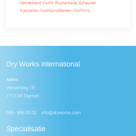
Optrekkend Vocht
,
Ruyterkade
,
Scheuren
Injecteren
,
Vochtproblemen
,
Vochtvrij
Dry Works International
Adres:
Venserweg 1R
1112 AR Diemen
088 - 996 00 00
info@dryworks.com
Specialisatie