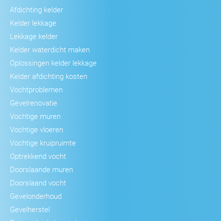
Afdichting kelder
Kelder lekkage
Lekkage kelder
Kelder waterdicht maken
Oplossingen kelder lekkage
Kelder afdichting kosten
Vochtproblemen
Gevelrenovatie
Vochtige muren
Vochtige vloeren
Vochtige kruipruimte
Optrekkend vocht
Doorslaande muren
Doorslaand vocht
Gevelonderhoud
Gevelherstel