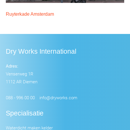
Ruyterkade Amsterdam
Dry Works International
Adres:
Venserweg 1R
1112 AR Diemen
088 - 996 00 00
info@dryworks.com
Specialisatie
Waterdicht maken kelder