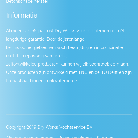
Betonschade herstel
Informatie
Al meer dan 55 jaar lost Dry Works vochtproblemen op mèt
langdurige garantie. Door de jarenlange
kennis op het gebied van vochtbestrijding en in combinatie
met de toepassing van unieke,
zelfontwikkelde producten, kunnen wij elk vochtprobleem aan.
Onze producten zijn ontwikkeld met TNO en de TU Delft en zijn
toepasbaar binnen drinkwaterbereik.
Copyright 2019 Dry Works Vochtservice BV
Algemene voorwaarden
Privacyverklaring
Sitemap