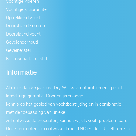
Vochtige vloeren
Vochtige kruipruimte
Optrekkend vocht
Doorslaande muren
Doorslaand vocht
Gevelonderhoud
Gevelherstel
Betonschade herstel
Informatie
Al meer dan 55 jaar lost Dry Works vochtproblemen op mèt
langdurige garantie. Door de jarenlange
kennis op het gebied van vochtbestrijding en in combinatie
met de toepassing van unieke,
zelfontwikkelde producten, kunnen wij elk vochtprobleem aan.
Onze producten zijn ontwikkeld met TNO en de TU Delft en zijn