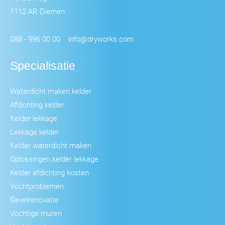
1112 AR Diemen
088 - 996 00 00
info@dryworks.com
Specialisatie
Waterdicht maken kelder
Afdichting kelder
Kelder lekkage
Lekkage kelder
Kelder waterdicht maken
Oplossingen kelder lekkage
Kelder afdichting kosten
Vochtproblemen
Gevelrenovatie
Vochtige muren