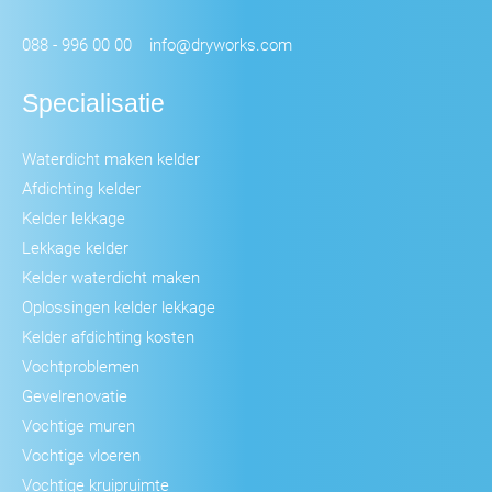
088 - 996 00 00
info@dryworks.com
Specialisatie
Waterdicht maken kelder
Afdichting kelder
Kelder lekkage
Lekkage kelder
Kelder waterdicht maken
Oplossingen kelder lekkage
Kelder afdichting kosten
Vochtproblemen
Gevelrenovatie
Vochtige muren
Vochtige vloeren
Vochtige kruipruimte