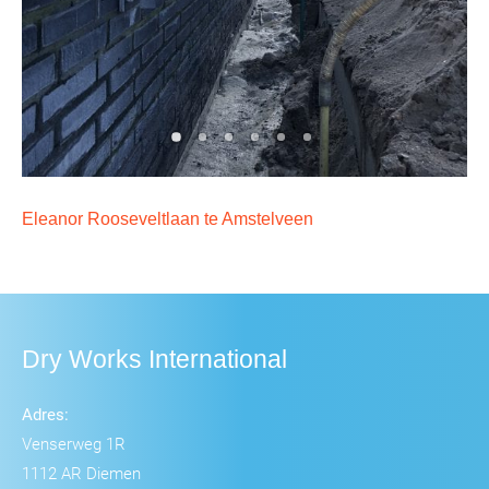
Eleanor Rooseveltlaan te Amstelveen
Dry Works International
Adres:
Venserweg 1R
1112 AR Diemen