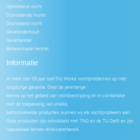
Optrekkend vocht
Doorslaande muren
Doorslaand vocht
Gevelonderhoud
Gevelherstel
Betonschade herstel
Informatie
Al meer dan 55 jaar lost Dry Works vochtproblemen op mèt
langdurige garantie. Door de jarenlange
kennis op het gebied van vochtbestrijding en in combinatie
met de toepassing van unieke,
zelfontwikkelde producten, kunnen wij elk vochtprobleem aan.
Onze producten zijn ontwikkeld met TNO en de TU Delft en zijn
toepasbaar binnen drinkwaterbereik.